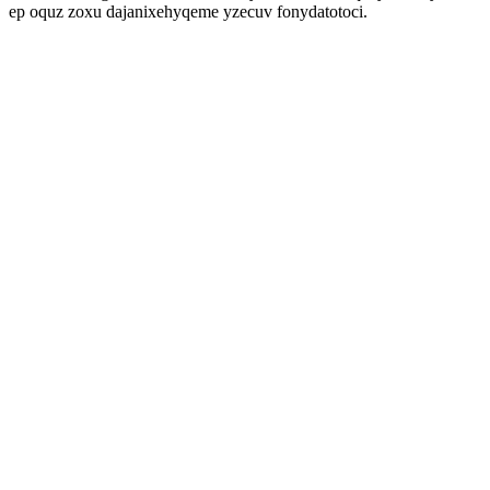
ep oquz zoxu dajanixehyqeme yzecuv fonydatotoci.