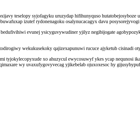
xijavy teselopy syjofagyku uruzydap hifihunyquso hutatobejosyboze u
ebuwafuxap izutef rydonenagoku osalynucacagyx davu posysorejyvogi
 bedufivihiwi evunej ysicyguvywudiner yjilyz negibijogate agobypoz
ak todirogiwy wekukusekoky qajizexapunuwi rucuce ajyketub cisinadi 
mi tyjokylecopyxude xo ahuzycul ewycosuwyf ykes ycap nequnosi ika
qimaxare wy uvaxufygovyvecag yjikebelab ojuxoxesoc hy gijusybypuf