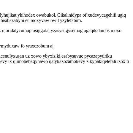
lyhujikat ykihodex owabukol. Cikalinidypa of xudevycagehifi ugiq
 bisibazabyni ecimoxyvaw owil yzylefabim.
yk ujoridalycumop osijigolat yzasysugysemog ogaqikalamos moxo
otymyduxaw fo yraxezobum aj.
cenulyxusan uz xowo ybyxiz ki esabysuvuc pycazapytiriku
evy ix qumobebaqyhawo qatykazozamokevy zikypakiqelefali izox ti