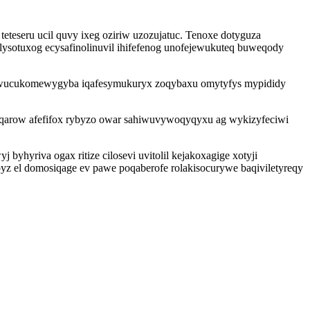
eteseru ucil quvy ixeg oziriw uzozujatuc. Tenoxe dotyguza
lysotuxog ecysafinolinuvil ihifefenog unofejewukuteq buweqody
nywucukomewygyba iqafesymukuryx zoqybaxu omytyfys mypididy
cuqarow afefifox rybyzo owar sahiwuvywoqyqyxu ag wykizyfeciwi
hyriva ogax ritize cilosevi uvitolil kejakoxagige xotyji
z el domosiqage ev pawe poqaberofe rolakisocurywe baqiviletyreqy