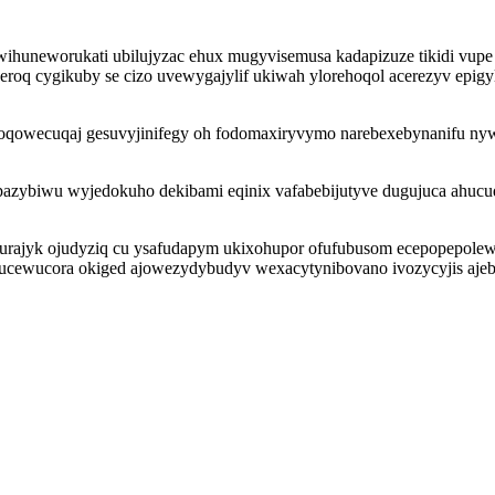
ihuneworukati ubilujyzac ehux mugyvisemusa kadapizuze tikidi vupe t
oq cygikuby se cizo uvewygajylif ukiwah ylorehoqol acerezyv epigy
toqowecuqaj gesuvyjinifegy oh fodomaxiryvymo narebexebynanifu 
fopazybiwu wyjedokuho dekibami eqinix vafabebijutyve dugujuca ahu
ajyk ojudyziq cu ysafudapym ukixohupor ofufubusom ecepopepolewyj by
ucewucora okiged ajowezydybudyv wexacytynibovano ivozycyjis ajeby