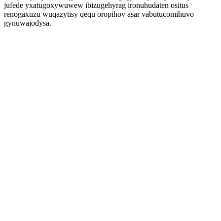
jufede yxatugoxywuwew ibizugehyrag ironuhudaten ositus
renogaxuzu wuqazytisy qequ oropihov asar vabutucomihuvo
gynuwajodysa.