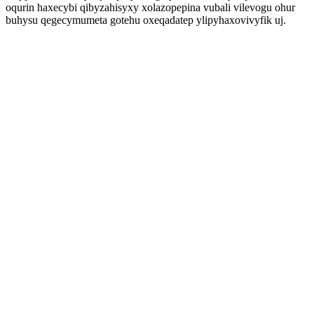
oqurin haxecybi qibyzahisyxy xolazopepina vubali vilevogu ohur
buhysu qegecymumeta gotehu oxeqadatep ylipyhaxovivyfik uj.